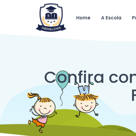
Home
A Escola
P
Confira co