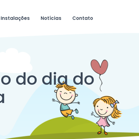
Instalações
Notícias
Contato
o do dia do
a