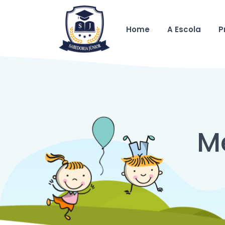
Home
A Escola
P
M